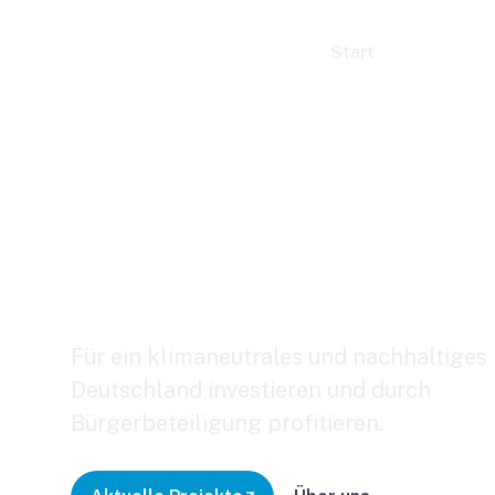
Start
Für Kommu
Crowdinvesting f
nachhaltige Proj
Für ein klimaneutrales und nachhaltiges
Deutschland investieren und durch
Bürgerbeteiligung profitieren.