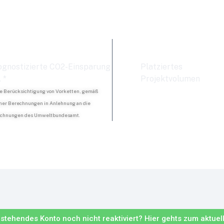
.471 Tonnen
12.342.00
ognostizierte CO2-Einsparung
Platziertes
. *
Projektvolumen
e Berücksichtigung von Vorketten, gemäß
ner Berechnungen in Anlehnung an die
chnungen des Umweltbundesamt.
estehendes Konto noch nicht reaktiviert? Hier gehts zum aktuel