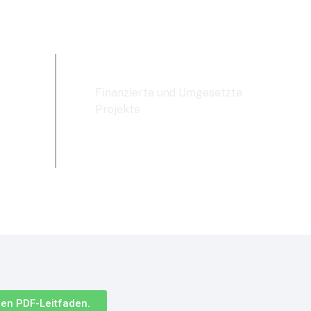
0 €
13
Finanzierte und Umgesetzte
Projekte
len PDF-Leitfaden.