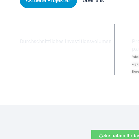
Aktuelle Projekte
Über uns
8.843 €
2
Durchschnittliches Investitionsvolumen
Pr
p.a
*ohn
eige
Bere
Sie haben Ihr b